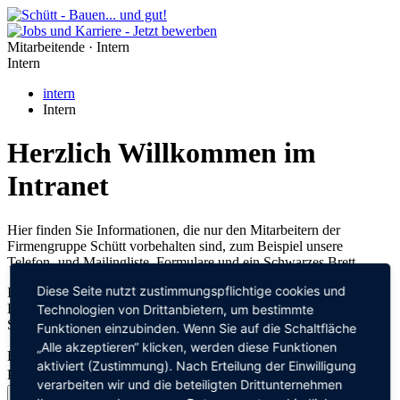
Mitarbeitende · Intern
Intern
intern
Intern
Herzlich Willkommen im
Intranet
Hier finden Sie Informationen, die nur den Mitarbeitern der
Firmengruppe Schütt vorbehalten sind, zum Beispiel unsere
Telefon- und Mailingliste, Formulare und ein Schwarzes Brett.
Diese Seite nutzt zustimmungspflichtige cookies und
Ihre Zugangsdaten haben Sie von der Personalabteilung erhalten.
Bei Fragen zu den Zugangsdaten wenden Sie sich bitte an Katrin
Technologien von Drittanbietern, um bestimmte
Schöler (47001811) oder Christopher Lange (47001840).
Funktionen einzubinden. Wenn Sie auf die Schaltfläche
„Alle akzeptieren“ klicken, werden diese Funktionen
Benutzername
aktiviert (Zustimmung). Nach Erteilung der Einwilligung
Passwort
verarbeiten wir und die beteiligten Drittunternehmen
Anmelden