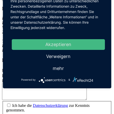
Ihre personenbezogenen Daten zu unterschiedlichen
Zwecken. Detaillierte Informationen zu Zweck,
Kontakt
Rechtsgrundlage und Drittunternehmen finden Sie
unter der Schaltfläche „Weitere Informationen“ und in
Friedrich Schütt + Sohn
unserer Datenschutzerklärung. Sie können Ihre
Baugesellschaft mbH & Co. KG
Wisbystraße 2
Einwilligung jederzeit widerrufen.
23558 Lübeck
Tel.: 0451 - 47 00 1-0
Akzeptieren
Fax: 0451 - 47 00 1-122
E-Mail:
info@schuett-bau.de
Verweigern
Kontaktformular
mehr
Pflichtfeld
Name
*
Pflichtfeld
E-Mail
*
Powered by
&
Pflichtfeld
Nachricht
*
Ich habe die
Datenschutzerklärung
zur Kenntnis
genommen.